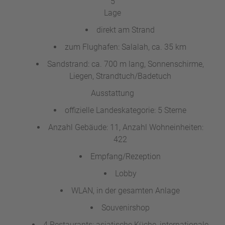
5
a
Lage
m
m
direkt am Strand
zum Flughafen: Salalah, ca. 35 km
Sandstrand: ca. 700 m lang, Sonnenschirme,
Liegen, Strandtuch/Badetuch
Ausstattung
offizielle Landeskategorie: 5 Sterne
Anzahl Gebäude: 11, Anzahl Wohneinheiten:
422
Empfang/Rezeption
Lobby
WLAN, in der gesamten Anlage
Souvenirshop
4 Restaurants: asiatische Küche, internationale