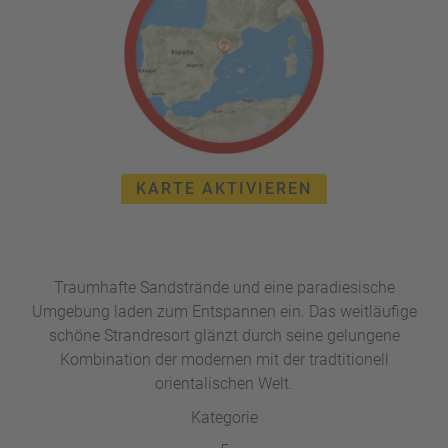
e
r
n
ef
U
it
n
s
s
e
P
r
A
e
Y
P
KARTE AKTIVIEREN
B
a
A
rt
C
n
K
e
B
Traumhafte Sandstrände und eine paradiesische
r
o
Umgebung laden zum Entspannen ein. Das weitläufige
n
schöne Strandresort glänzt durch seine gelungene
u
Kombination der modernen mit der tradtitionell
s
orientalischen Welt.
pr
Kategorie
o
gr