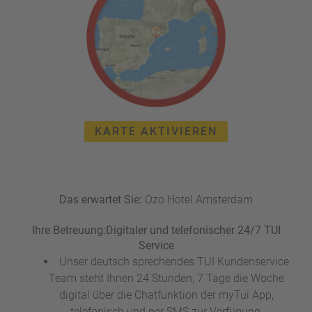
e
r
n
ef
U
it
n
s
s
e
P
r
A
e
Y
P
KARTE AKTIVIEREN
B
a
A
rt
C
n
K
e
Das erwartet Sie:
B
Ozo Hotel Amsterdam
r
o
Ihre Betreuung:
Digitaler und telefonischer 24/7 TUI
n
Service
u
s
Unser deutsch sprechendes TUI Kundenservice
pr
Team steht Ihnen 24 Stunden, 7 Tage die Woche
o
digital über die Chatfunktion der myTui App,
gr
telefonisch und per SMS zur Verfügung.