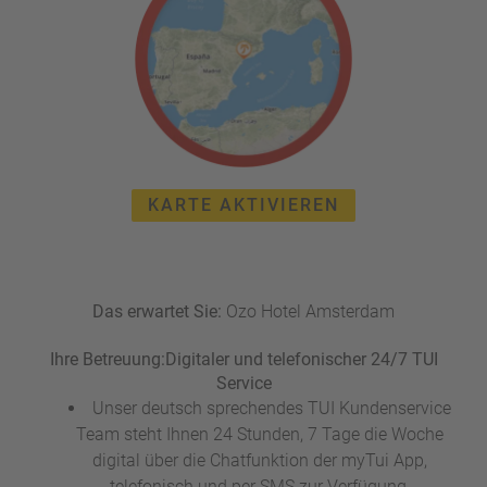
e
r
n
ef
U
it
n
s
s
e
P
r
A
e
Y
P
KARTE AKTIVIEREN
B
a
A
rt
C
n
K
e
Das erwartet Sie:
B
Ozo Hotel Amsterdam
r
o
Ihre Betreuung:
Digitaler und telefonischer 24/7 TUI
n
Service
u
s
Unser deutsch sprechendes TUI Kundenservice
pr
Team steht Ihnen 24 Stunden, 7 Tage die Woche
o
digital über die Chatfunktion der myTui App,
gr
telefonisch und per SMS zur Verfügung.