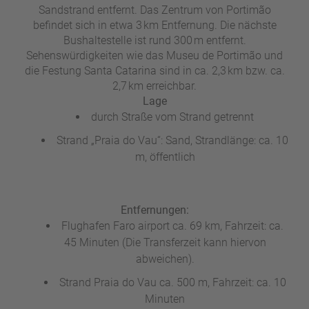
Sandstrand entfernt. Das Zentrum von Portimão
a
befindet sich in etwa 3 km Entfernung. Die nächste
m
Bushaltestelle ist rund 300 m entfernt.
m
Sehenswürdigkeiten wie das Museu de Portimão und
die Festung Santa Catarina sind in ca. 2,3 km bzw. ca.
2,7 km erreichbar.
Lage
durch Straße vom Strand getrennt
Strand „Praia do Vau“: Sand, Strandlänge: ca. 10
m, öffentlich
Entfernungen:
Flughafen Faro airport ca. 69 km, Fahrzeit: ca.
45 Minuten (Die Transferzeit kann hiervon
abweichen).
Strand Praia do Vau ca. 500 m, Fahrzeit: ca. 10
Minuten