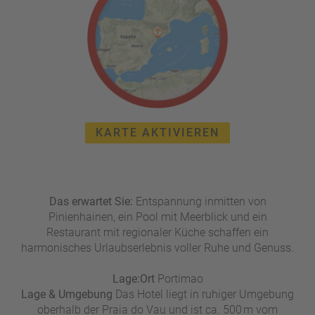
e
r
n
ef
U
it
n
s
s
e
P
r
A
e
Y
P
KARTE AKTIVIEREN
B
a
A
rt
C
n
K
e
Das erwartet Sie:
Entspannung inmitten von
B
r
Pinienhainen, ein Pool mit Meerblick und ein
o
Restaurant mit regionaler Küche schaffen ein
n
harmonisches Urlaubserlebnis voller Ruhe und Genuss.​
u
s
Lage:
Ort
pr
Portimao
Lage & Umgebung
Das Hotel liegt in ruhiger Umgebung
o
oberhalb der Praia do Vau und ist ca. 500 m vom
gr