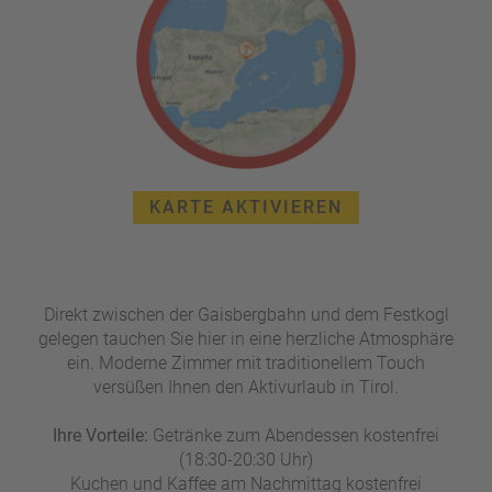
e
r
n
ef
U
it
n
s
s
e
P
r
A
e
Y
P
KARTE AKTIVIEREN
B
a
A
rt
C
n
K
e
Direkt zwischen der Gaisbergbahn und dem Festkogl
B
r
gelegen tauchen Sie hier in eine herzliche Atmosphäre
o
ein. Moderne Zimmer mit traditionellem Touch
n
versüßen Ihnen den Aktivurlaub in Tirol.
u
s
Ihre Vorteile:
Getränke zum Abendessen kostenfrei
pr
(18:30-20:30 Uhr)
o
Kuchen und Kaffee am Nachmittag kostenfrei
gr