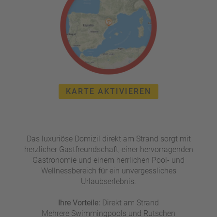
e
r
n
ef
U
it
n
s
s
e
P
r
A
e
Y
P
KARTE AKTIVIEREN
B
a
A
rt
C
n
K
e
Das luxuriöse Domizil direkt am Strand sorgt mit
B
r
herzlicher Gastfreundschaft, einer hervorragenden
o
Gastronomie und einem herrlichen Pool- und
n
Wellnessbereich für ein unvergessliches
u
Urlaubserlebnis.
s
pr
Ihre Vorteile:
o
Direkt am Strand
Mehrere Swimmingpools und Rutschen
gr