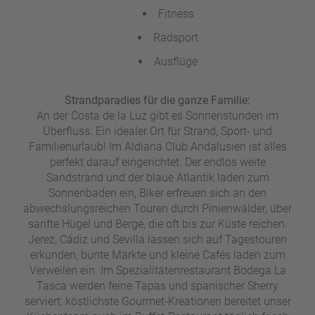
a
Fitness
m
Radsport
m
Ausflüge
Strandparadies für die ganze Familie:
An der Costa de la Luz gibt es Sonnenstunden im
Überfluss. Ein idealer Ort für Strand, Sport- und
Familienurlaub! Im Aldiana Club Andalusien ist alles
perfekt darauf eingerichtet. Der endlos weite
Sandstrand und der blaue Atlantik laden zum
Sonnenbaden ein, Biker erfreuen sich an den
abwechslungsreichen Touren durch Pinienwälder, über
sanfte Hügel und Berge, die oft bis zur Küste reichen.
Jerez, Cádiz und Sevilla lassen sich auf Tagestouren
erkunden, bunte Märkte und kleine Cafés laden zum
Verweilen ein. Im Spezialitätenrestaurant Bodega La
Tasca werden feine Tapas und spanischer Sherry
serviert, köstlichste Gourmet-Kreationen bereitet unser