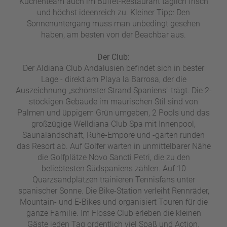
Küchenteam auch im Buffet-Restaurant täglich frisch
und höchst ideenreich zu. Kleiner Tipp: Den
Sonnenuntergang muss man unbedingt gesehen
haben, am besten von der Beachbar aus.
Der Club:
Der Aldiana Club Andalusien befindet sich in bester
Lage - direkt am Playa la Barrosa, der die
Auszeichnung „schönster Strand Spaniens" trägt. Die 2-
stöckigen Gebäude im maurischen Stil sind von
Palmen und üppigem Grün umgeben, 2 Pools und das
großzügige Welldiana Club Spa mit Innenpool,
Saunalandschaft, Ruhe-Empore und -garten runden
das Resort ab. Auf Golfer warten in unmittelbarer Nähe
die Golfplätze Novo Sancti Petri, die zu den
beliebtesten Südspaniens zählen. Auf 10
Quarzsandplätzen trainieren Tennisfans unter
spanischer Sonne. Die Bike-Station verleiht Rennräder,
Mountain- und E-Bikes und organisiert Touren für die
ganze Familie. Im Flosse Club erleben die kleinen
Gäste jeden Tag ordentlich viel Spaß und Action.