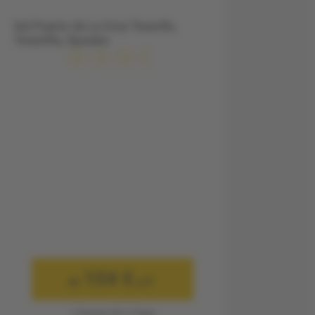
Sol Puerto de La Cruz Tenerife,
Teneriffa, Spanien
104 €
ab
p.P.
1 Person für 3 Tage