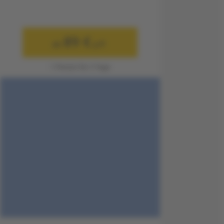
89 €
ab
p.P.
1 Person für 3 Tage