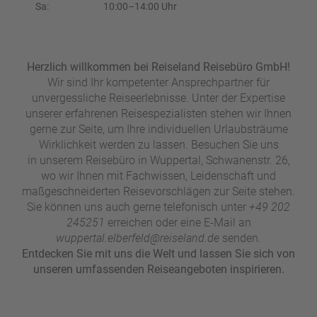
e
r
Sa:
10:00–14:00 Uhr
n
ef
U
it
n
s
s
Herzlich willkommen bei Reiseland Reisebüro GmbH!
e
Wir sind Ihr kompetenter Ansprechpartner für
r
unvergessliche Reiseerlebnisse. Unter der Expertise
e
unserer erfahrenen Reisespezialisten stehen wir Ihnen
P
gerne zur Seite, um Ihre individuellen Urlaubsträume
a
Wirklichkeit werden zu lassen. Besuchen Sie uns
rt
in unserem Reisebüro in Wuppertal, Schwanenstr. 26,
n
wo wir Ihnen mit Fachwissen, Leidenschaft und
e
maßgeschneiderten Reisevorschlägen zur Seite stehen.
r
Sie können uns auch gerne telefonisch unter
+49 202
245251
erreichen oder eine E-Mail an
wuppertal.elberfeld@reiseland.de
senden.
Entdecken Sie mit uns die Welt und lassen Sie sich von
unseren umfassenden Reiseangeboten inspirieren.