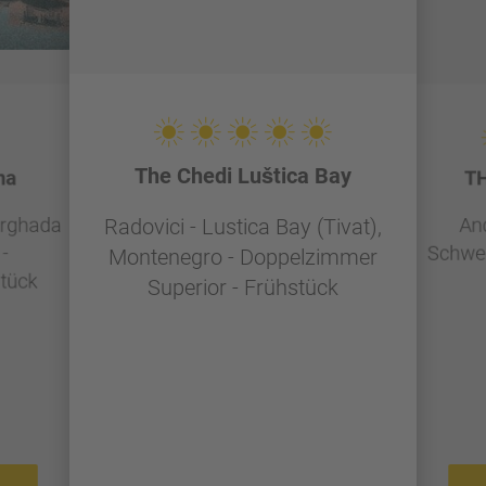
The Chedi Luštica Bay
na
TH
urghada
And
Radovici - Lustica Bay (Tivat),
-
Schwei
Montenegro - Doppelzimmer
tück
Superior - Frühstück