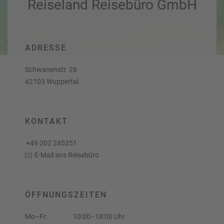
Reiseland Reisebüro GmbH
a
r
at
h
s
rt
L
e
a
R
n
ADRESSE
st
e
M
i
Schwanenstr. 26
in
s
42103 Wuppertal
ut
e
e
e
U
x
rl
p
KONTAKT
a
e
u
rt
+49 202 245251
b
e
E-Mail ans Reisebüro
n
W
o
or
n
ld
t
ÖFFNUNGSZEITEN
of
o
B
u
Mo–Fr:
10:00–18:00 Uhr