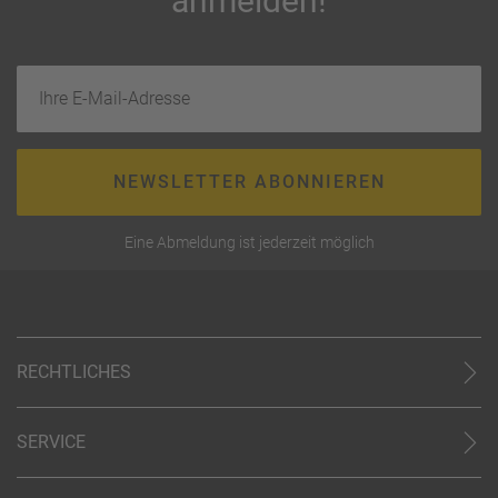
anmelden!
Ihre E-Mail-Adresse
NEWSLETTER ABONNIEREN
Eine Abmeldung ist jederzeit möglich
RECHTLICHES
AGB (stationär)
Online AGB
SERVICE
Datenschutz
Unsere Partner
Impressum
Kontakt