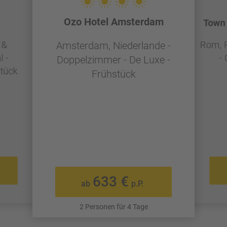
Ozo Hotel Amsterdam
Town 
 &
Rom, R
Amsterdam, Niederlande -
 -
-
Doppelzimmer - De Luxe -
tück
Frühstück
633 €
ab
p.P.
2 Personen für 4 Tage