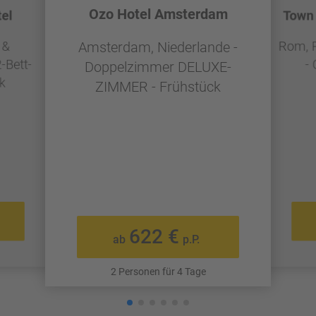
Ozo Hotel Amsterdam
el
Town 
 &
Rom, R
Amsterdam, Niederlande -
-Bett-
-
Doppelzimmer DELUXE-
k
ZIMMER - Frühstück
622 €
ab
p.P.
2 Personen für 4 Tage