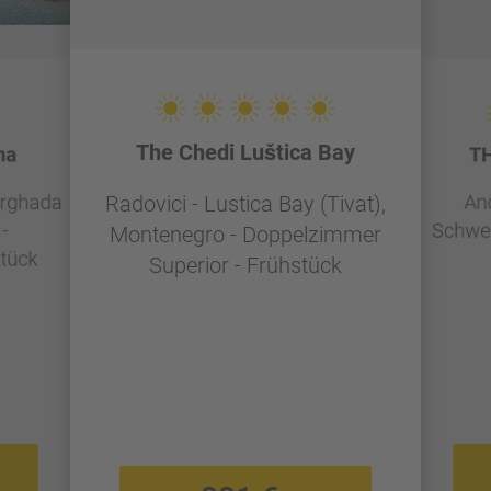
The Chedi Luštica Bay
na
TH
urghada
And
Radovici - Lustica Bay (Tivat),
-
Schwei
Montenegro - Doppelzimmer
tück
Superior - Frühstück