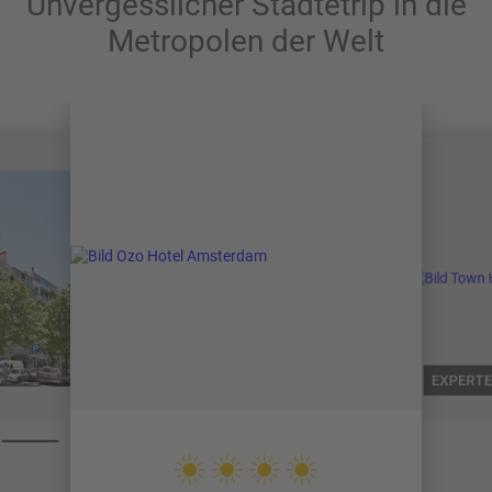
Unvergesslicher Städtetrip in die
Metropolen der Welt
EXPERTE