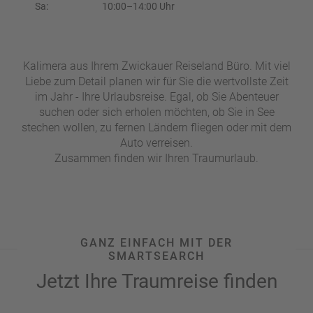
e
r
Sa:
10:00–14:00 Uhr
n
ef
U
it
n
s
s
Kalimera aus Ihrem Zwickauer Reiseland Büro. Mit viel
e
Liebe zum Detail planen wir für Sie die wertvollste Zeit
P
r
im Jahr - Ihre Urlaubsreise. Egal, ob Sie Abenteuer
A
e
suchen oder sich erholen möchten, ob Sie in See
Y
P
stechen wollen, zu fernen Ländern fliegen oder mit dem
B
a
Auto verreisen.
A
rt
Zusammen finden wir Ihren Traumurlaub.
C
n
K
e
B
r
o
n
GANZ EINFACH MIT DER
u
SMARTSEARCH
s
Jetzt Ihre Traumreise finden
pr
o
gr