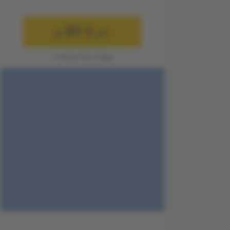
89 €
ab
p.P.
1 Person für 3 Tage