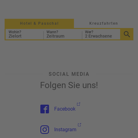
a
m
m
Hotel & Pauschal
Kreuzfahrten
Wohin?
Wann?
Wer?
Zielort
Zeitraum
2 Erwachsene
SOCIAL MEDIA
Folgen Sie uns!
Facebook
Instagram