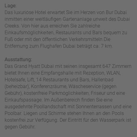
W
o
Lage:
or
n
Das luxuriöse Hotel erwartet Sie im Herzen von Bur Dubai
ld
t
inmitten einer weitläufigen Gartenanlage unweit des Dubai
of
o
Creeks. Von hier aus erreichen Sie zahlreiche
B
u
Einkaufsmöglichkeiten, Restaurants und Bars bequem zu
e
r
Fuß oder mit den öffentlichen Verkehrsmitteln.Die
n
Entfernung zum Flughafen Dubai beträgt ca. 7 km.
ef
U
it
n
Ausstattung:
s
s
Das Grand Hyatt Dubai mit seinen insgesamt 647 Zimmern
e
bietet Ihnen eine Empfangshalle mit Rezeption, WLAN,
r
Hotelsafe, Lift, 14 Restaurants und Bars, Hallenbad
e
(beheizbar), Konferenzräume, Wäscheservice (gegen
P
Gebühr), kostenfreie Parkmöglichkeiten, Friseur und eine
a
Einkaufspassage. Im Außenbereich finden Sie eine
rt
ausgedehnte Poollandschaft mit Sonnenterrassen und eine
n
Poolbar. Liegen und Schirme stehen Ihnen an den Pools
e
kostenfrei zur Verfügung. Der Eintritt für den Wasserpark ist
r
gegen Gebühr.