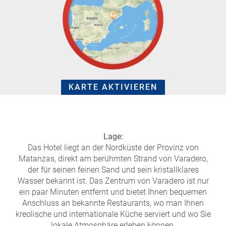
e
r
n
ef
U
it
n
s
s
e
r
e
KARTE AKTIVIEREN
P
a
rt
n
e
Lage:
r
Das Hotel liegt an der Nordküste der Provinz von
Matanzas, direkt am berühmten Strand von Varadero,
der für seinen feinen Sand und sein kristallklares
Wasser bekannt ist. Das Zentrum von Varadero ist nur
ein paar Minuten entfernt und bietet Ihnen bequemen
Anschluss an bekannte Restaurants, wo man Ihnen
kreolische und internationale Küche serviert und wo Sie
lokale Atmosphäre erleben können.