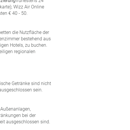
izierung
frühestens 24
arte); Wizz Air Online
ten € 40 - 50.
etten die Nutzfläche der
ilienzimmer bestehend aus
gen Hotels, zu buchen.
eiligen regionalen
ische Getränke sind nicht
 ausgeschlossen sein.
, Außenanlagen,
ränkungen bei der
eit ausgeschlossen sind.