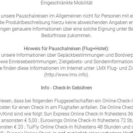
Eingeschränkte Mobilität
s unsere Pauschalreisen im Allgemeinen nicht für Personen mit e
 die Produktbeschreibung hierzu keine abweichenden Angaben en
angen genauere Informationen über eine solche Eignung unter Be
Bedürfnisse zukommen.
Hinweis für Pauschalreisen (Flug+Hotel):
ss unsere Informationen über Gepäckbestimmungen und Bordverp
owie Einreisebestimmungen, Zielgebiets- und Sonderinformatione
ie finden diese Informationen im Internet unter: LMX Flug- und Z
(http://www.lmx.info).
Info - Check-In Gebühren
iesen, dass bei folgenden Fluggesellschaften ein Online-Check-
sten für einen Check In am Flughafen anfallen. Die Online Che
/Kind sind wie folgt: Sun Express Online Check-In frühestens 3
, ansonsten € 5,00 ; Eurowings Online Check-In frühestens 72 S
onsten € 20 ; TuiFly Online Check-In frühestens 48 Stunden und 