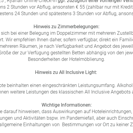
25 ; Ryanair Online Check-In
ggf. zuzüglich einer vorherigen Verif
s 2 Stunden vor Abflug, ansonsten € 55 (zahlbar nur mit Kreditk
estens 24 Stunden und spätestens 3 Stunden vor Abflug, ansons
Hinweis zu Zimmerbelegungen:
s sich bei einer Belegung im Doppelzimmer mit mehreren Zustellb
rt. Wir empfehlen Ihnen daher, sofern verfügbar, direkt ein Fam
ehreren Räumen, je nach Verfügbarkeit und Angebot des jeweili
 Größe der zur Verfügung gestellten Betten abhängig von den jew
Besonderheiten der Hotelmöblierung.
Hinweis zu All Inclusive Light:
bote beinhalten einen eingeschränkten Leistungsumfang. Alkohol
nen weitere Leistungen des klassischen All Inclusive Angebots
Wichtige Informationen:
e darauf hinweisen, dass Auswirkungen auf Hoteleinrichtungen
tungen und Aktivitäten bspw. im Pandemiefall, aber auch Einsch
 allgemeine Einhaltungen von Bestimmungen vor Ort zu keiner Z