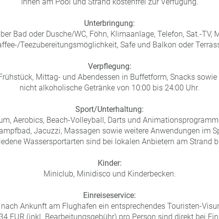
Ihnen am Pool und Strand kostenfrei zur Verfügung.
Unterbringung:
ber Bad oder Dusche/WC, Föhn, Klimaanlage, Telefon, Sat.-TV, M
ffee-/Teezubereitungsmöglichkeit, Safe und Balkon oder Terras
Verpflegung:
t Frühstück, Mittag- und Abendessen in Buffetform, Snacks sowie
nicht alkoholische Getränke von 10:00 bis 24:00 Uhr.
Sport/Unterhaltung:
um, Aerobics, Beach-Volleyball, Darts und Animationsprogra
 Dampfbad, Jacuzzi, Massagen sowie weitere Anwendungen im Sp
iedene Wassersportarten sind bei lokalen Anbietern am Strand b
Kinder:
Miniclub, Minidisco und Kinderbecken.
Einreiseservice:
s nach Ankunft am Flughafen ein entsprechendes Touristen-Visum¹ 
 34 EUR (inkl. Bearbeitungsgebühr) pro Person sind direkt bei Ein