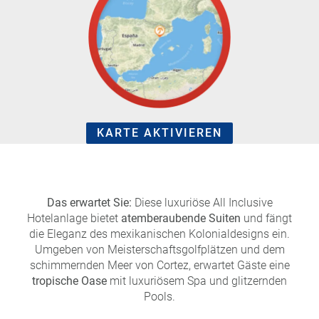
e
r
n
ef
U
it
n
s
s
e
r
e
P
KARTE AKTIVIEREN
a
rt
n
e
Das erwartet Sie:
Diese luxuriöse All Inclusive
r
Hotelanlage bietet
atemberaubende Suiten
und fängt
die Eleganz des mexikanischen Kolonialdesigns ein.
Umgeben von Meisterschaftsgolfplätzen und dem
schimmernden Meer von Cortez, erwartet Gäste eine
tropische Oase
mit luxuriösem Spa und glitzernden
Pools.