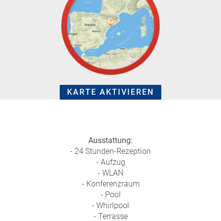
e
r
n
ef
U
it
n
s
s
e
r
e
P
KARTE AKTIVIEREN
a
rt
n
e
Ausstattung:
r
- 24 Stunden-Rezeption
- Aufzug
- WLAN
- Konferenzraum
- Pool
- Whirlpool
- Terrasse