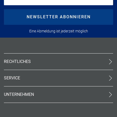
NEWSLETTER ABONNIEREN
Eine Abmeldung ist jederzeit möglich
RECHTLICHES
AGB (stationär)
Datenschutz
SERVICE
Impressum
Kontakt
Barrierefreiheit
World of Benefits
Cookie-Einstellungen
UNTERNEHMEN
Barriere-Tool
Über uns