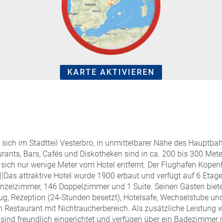
KARTE AKTIVIEREN
 sich im Stadtteil Vesterbro, in unmittelbarer Nähe des Hauptb
nts, Bars, Cafés und Diskotheken sind in ca. 200 bis 300 Meter
 sich nur wenige Meter vom Hotel entfernt. Der Flughafen Kopen
||Das attraktive Hotel wurde 1900 erbaut und verfügt auf 6 Eta
nzelzimmer, 146 Doppelzimmer und 1 Suite. Seinen Gästen biete
g, Rezeption (24-Stunden besetzt), Hotelsafe, Wechselstube u
in Restaurant mit Nichtraucherbereich. Als zusätzliche Leistung
sind freundlich eingerichtet und verfügen über ein Badezimmer 