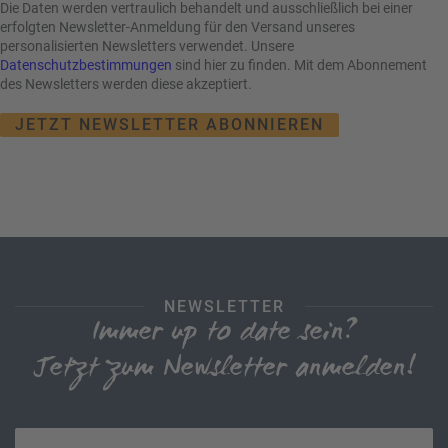
e
r
Die Daten werden vertraulich behandelt und ausschließlich bei einer
n
erfolgten Newsletter-Anmeldung für den Versand unseres
ef
personalisierten Newsletters verwendet. Unsere
U
Datenschutzbestimmungen
sind hier zu finden. Mit dem Abonnement
it
n
des Newsletters werden diese akzeptiert.
s
s
e
JETZT NEWSLETTER ABONNIEREN
P
r
A
e
Y
P
B
a
A
rt
C
n
K
e
B
r
NEWSLETTER
o
Immer up to date sein?
n
u
Jetzt zum Newsletter anmelden!
s
pr
o
Ihre E-Mail-Adresse
gr