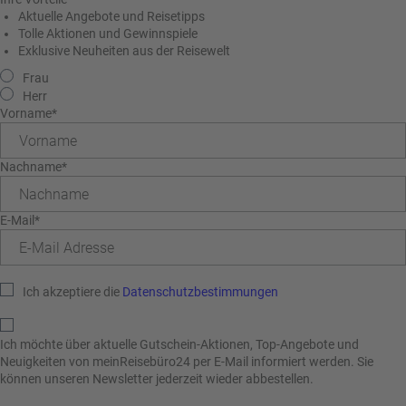
a
r
at
Aktuelle Angebote und Reisetipps
h
s
Tolle Aktionen und Gewinnspiele
rt
L
Exklusive Neuheiten aus der Reisewelt
e
a
R
Frau
n
st
e
Herr
M
i
Vorname*
in
s
ut
e
Nachname*
e
e
U
x
rl
p
E-Mail*
a
e
u
rt
b
e
n
Ich akzeptiere die
Datenschutzbestimmungen
W
o
or
n
Ich möchte über aktuelle Gutschein-Aktionen, Top-Angebote und
ld
t
Neuigkeiten von meinReisebüro24 per E-Mail informiert werden. Sie
of
o
können unseren Newsletter jederzeit wieder abbestellen.
B
u