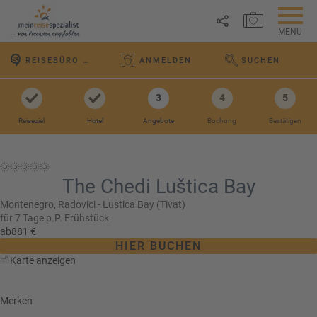
MERKZETTEL ÖFFNEN
MENU
R
REISEBÜRO VOR ORT
ANMELDEN
SUCHEN
e
WEBSEITE DURCHS
Link
i
P
kopieren
s
3
4
5
a
e
u
Reiseziel
Hotel
Angebote
Buchung
Bestätigen
Email
T
b
s
o
l
c
p
WhatsApp
o
h
D
g
The Chedi Luštica Bay
a
e
Facebook
lr
R
a
Montenegro,
Radovici - Lustica Bay (Tivat)
e
für 7 Tage p.P.
Frühstück
ei
l
Messenger
i
ab
881 €
s
s
s
HIER BUCHEN
e
e
Karte anzeigen
Telegram
F
zi
n
r
el
ü
X /
e
Merken
K
Twitter
h
d