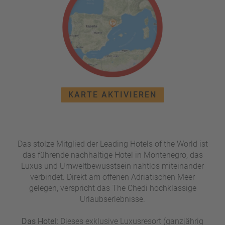
W
o
or
n
ld
t
of
o
B
u
e
r
n
ef
U
it
n
KARTE AKTIVIEREN
s
s
e
P
r
A
e
Das stolze Mitglied der Leading Hotels of the World ist
Y
P
das führende nachhaltige Hotel in Montenegro, das
B
a
Luxus und Umweltbewusstsein nahtlos miteinander
A
rt
verbindet. Direkt am offenen Adriatischen Meer
C
n
gelegen, verspricht das The Chedi hochklassige
K
e
Urlaubserlebnisse.
B
r
o
Das Hotel:
Dieses exklusive Luxusresort (ganzjährig
n