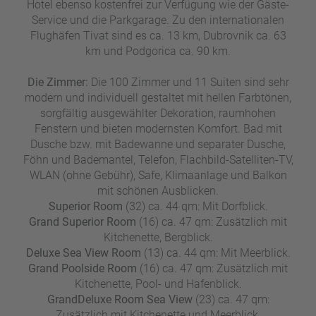
Hotel ebenso kostenfrei zur Verfügung wie der Gäste-
Service und die Parkgarage. Zu den internationalen
Flughäfen Tivat sind es ca. 13 km, Dubrovnik ca. 63
km und Podgorica ca. 90 km.
Die Zimmer:
Die 100 Zimmer und 11 Suiten sind sehr
modern und individuell gestaltet mit hellen Farbtönen,
sorgfältig ausgewählter Dekoration, raumhohen
Fenstern und bieten modernsten Komfort. Bad mit
Dusche bzw. mit Badewanne und separater Dusche,
Föhn und Bademantel, Telefon, Flachbild-Satelliten-TV,
WLAN (ohne Gebühr), Safe, Klimaanlage und Balkon
mit schönen Ausblicken.
Superior Room
(32) ca. 44 qm: Mit Dorfblick.
Grand Superior Room
(16) ca. 47 qm: Zusätzlich mit
Kitchenette, Bergblick.
Deluxe Sea View Room
(13) ca. 44 qm: Mit Meerblick.
Grand Poolside Room
(16) ca. 47 qm: Zusätzlich mit
Kitchenette, Pool- und Hafenblick.
Grand
Deluxe Room Sea View
(23) ca. 47 qm:
Zusätzlich mit Kitchenette und Meerblick.