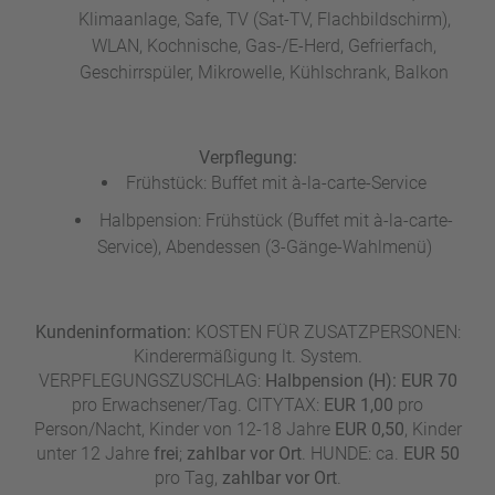
Klimaanlage, Safe, TV (Sat-TV, Flachbildschirm),
WLAN, Kochnische, Gas-/E-Herd, Gefrierfach,
Geschirrspüler, Mikrowelle, Kühlschrank, Balkon
Verpflegung:
Frühstück: Buffet mit à-la-carte-Service
Halbpension: Frühstück (Buffet mit à-la-carte-
Service), Abendessen (3-Gänge-Wahlmenü)
Kundeninformation:
KOSTEN FÜR ZUSATZPERSONEN:
Kinderermäßigung lt. System.
VERPFLEGUNGSZUSCHLAG:
Halbpension (H): EUR 70
pro Erwachsener/Tag. CITYTAX:
EUR 1,00
pro
Person/Nacht, Kinder von 12-18 Jahre
EUR 0,50
, Kinder
unter 12 Jahre
frei
;
zahlbar vor Ort
. HUNDE: ca.
EUR 50
pro Tag,
zahlbar vor Ort
.