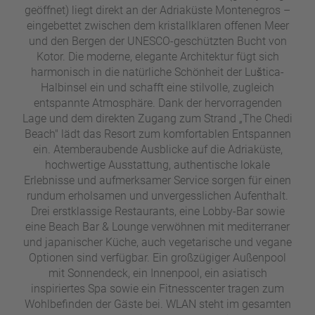
geöffnet) liegt direkt an der Adriaküste Montenegros –
u
eingebettet zwischen dem kristallklaren offenen Meer
s
und den Bergen der UNESCO-geschützten Bucht von
pr
Kotor. Die moderne, elegante Architektur fügt sich
o
harmonisch in die natürliche Schönheit der Luštica-
gr
Halbinsel ein und schafft eine stilvolle, zugleich
a
entspannte Atmosphäre. Dank der hervorragenden
m
Lage und dem direkten Zugang zum Strand „The Chedi
m
Beach" lädt das Resort zum komfortablen Entspannen
ein. Atemberaubende Ausblicke auf die Adriaküste,
hochwertige Ausstattung, authentische lokale
Erlebnisse und aufmerksamer Service sorgen für einen
rundum erholsamen und unvergesslichen Aufenthalt.
Drei erstklassige Restaurants, eine Lobby-Bar sowie
eine Beach Bar & Lounge verwöhnen mit mediterraner
und japanischer Küche, auch vegetarische und vegane
Optionen sind verfügbar. Ein großzügiger Außenpool
mit Sonnendeck, ein Innenpool, ein asiatisch
inspiriertes Spa sowie ein Fitnesscenter tragen zum
Wohlbefinden der Gäste bei. WLAN steht im gesamten