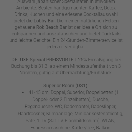
Auswahl japanischer Spezialitäten in stilvollem
Ambiente. Besten handgemachten Kaffee, Detox
Drinks, Kuchen und eine erlesene Cocktailauswahl
bietet die
Lobby Bar.
Die
in einen natürlichen Felsen
gehauene
Rok Beach Bar
ist der ideale Ort sich zu
entspannen und auszutauschen und bietet Cocktails
und leichte Gerichte. Ein 24-Stunden-Zimmerservice ist
jederzeit verfügbar.
DELUXE Special:
PREISVORTEIL
:
25% Ermäßigung bei
Buchung bis 31.3. ab einem Mindestaufenthalt von 3
Nächten, gültig auf Übernachtung/Frühstück.
Superior Room (DS1):
41-45 qm, Doppel, Superior, Doppelbetten (1
Doppel- oder 2 Einzelbetten), Dusche,
Regendusche, WC, Bademantel, Badeslipper,
Haartrockner, Klimaanlage, Minibar kostenpflichtig,
Safe, 1 TV (Sat-TV, Flachbildschirm), WLAN,
Espressomaschine, Kaffee/Tee, Balkon