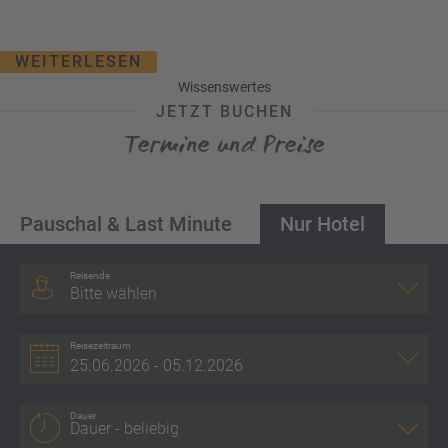
a
m
m
WEITERLESEN
Wissenswertes
JETZT BUCHEN
Termine und Preise
Pauschal & Last Minute
Nur Hotel
Reisende
Bitte wählen
Reisezeitraum
Dauer