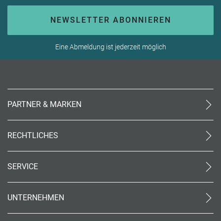
NEWSLETTER ABONNIEREN
Eine Abmeldung ist jederzeit möglich
PARTNER & MARKEN
meinReisebüro24
rtk
RECHTLICHES
meinreisespezialist
AGB (stationär)
Reiseland
Online AGB
OTTO Reisen
SERVICE
Datenschutz
meinPrimaUrlaub
Unsere Partner
Impressum
Kontakt
Barrierefreiheit
UNTERNEHMEN
World of Benefits
Code of Conduct (PDF)
Über uns