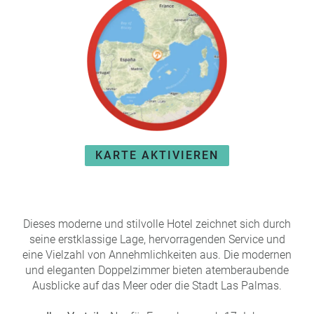
e
r
n
ef
U
it
n
s
s
e
P
r
A
e
Y
P
B
a
A
KARTE AKTIVIEREN
rt
C
n
K
e
B
r
o
Dieses moderne und stilvolle Hotel zeichnet sich durch
n
seine erstklassige Lage, hervorragenden Service und
u
eine Vielzahl von Annehmlichkeiten aus. Die modernen
s
und eleganten Doppelzimmer bieten atemberaubende
pr
Ausblicke auf das Meer oder die Stadt Las Palmas.
o
gr