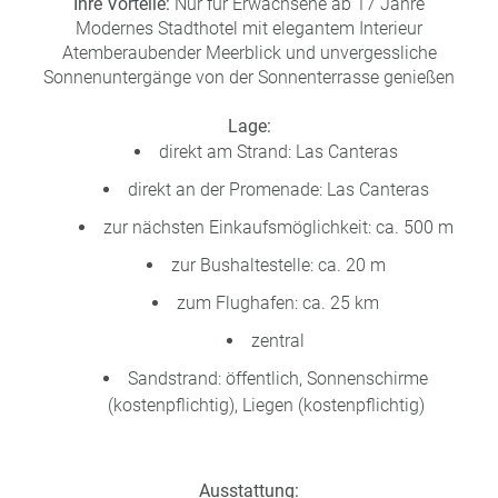
Ihre Vorteile:
Nur für Erwachsene ab 17 Jahre
a
Modernes Stadthotel mit elegantem Interieur
m
Atemberaubender Meerblick und unvergessliche
m
Sonnenuntergänge von der Sonnenterrasse genießen
Lage:
direkt am Strand: Las Canteras
direkt an der Promenade: Las Canteras
zur nächsten Einkaufsmöglichkeit: ca. 500 m
zur Bushaltestelle: ca. 20 m
zum Flughafen: ca. 25 km
zentral
Sandstrand: öffentlich, Sonnenschirme
(kostenpflichtig), Liegen (kostenpflichtig)
Ausstattung: