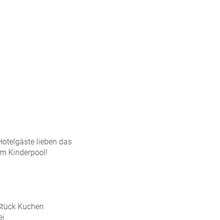
Hotelgäste lieben das
im Kinderpool!
 Stück Kuchen
ei