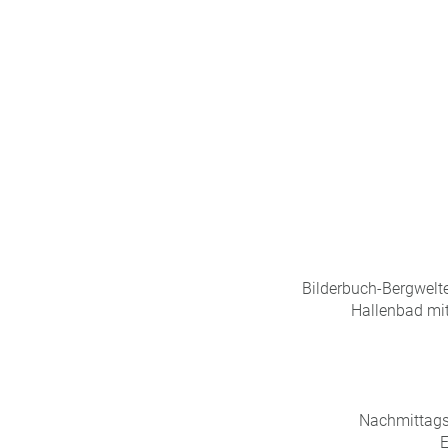
n
u
s
pr
o
gr
a
m
m
Bilderbuch-Bergwelte
Hallenbad mit
Nachmittags 
E