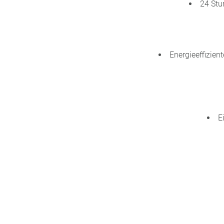
24 Stu
Energieeffizie
E